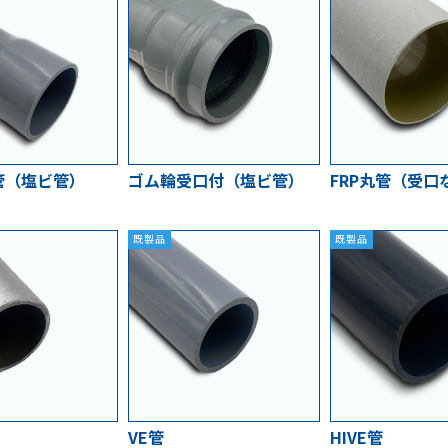
管（塩ビ管）
ゴム輪受口付（塩ビ管）
FRP丸管（受口
既製品
既製品
VE管
HIVE管