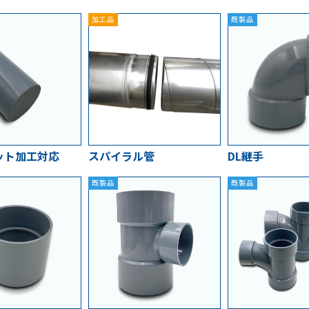
加工品
既製品
ット加工対応
スパイラル管
DL継手
既製品
既製品