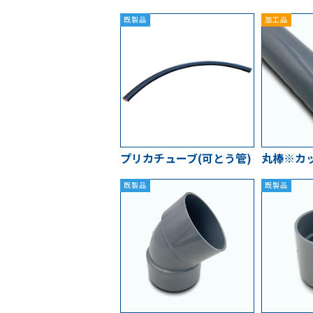
既製品
加工品
プリカチューブ(可とう管)
丸棒※カ
既製品
既製品