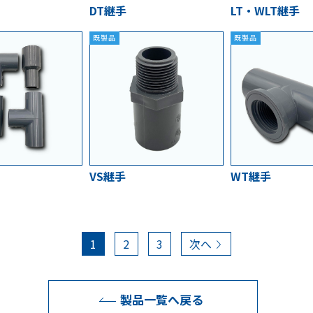
DT継手
LT・WLT継手
既製品
既製品
VS継手
WT継手
1
2
3
次へ
製品一覧へ戻る