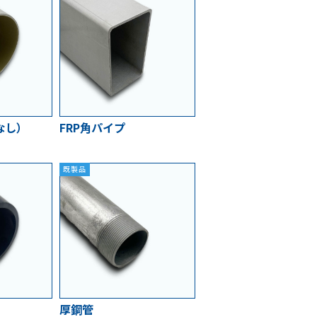
なし）
FRP角パイプ
既製品
厚鋼管