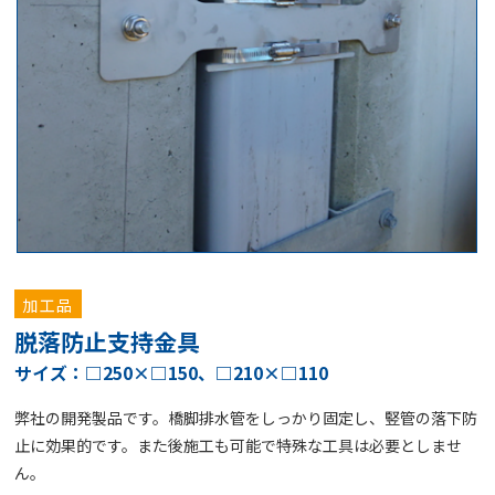
加工品
脱落防止支持金具
サイズ：□250×□150、□210×□110
弊社の開発製品です。橋脚排水管をしっかり固定し、竪管の落下防
止に効果的です。また後施工も可能で特殊な工具は必要としませ
ん｡