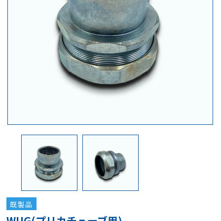
既製品
WUG(プリカチューブ用)