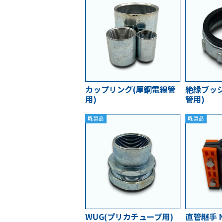
カップリング(厚鋼電線管
絶縁ブッ
用)
管用)
既製品
既製品
WUG(プリカチューブ用)
直管継手 N