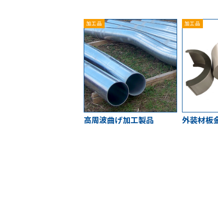
加工品
加工品
高周波曲げ加工製品
外装材板