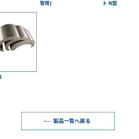
管用)
ト N型
金
製品一覧へ戻る